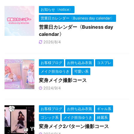
お知らせ〈notice〉
営業日カレンダー〈Business day calendar〉
営業日カレンダー〈Business day
calendar〉
2026/8/4
お客様ブログ
お持ち込み衣装
コスプレ
メイク担当ゆうき
可愛い系
変身メイク撮影コース
2024/9/4
お客様ブログ
お持ち込み衣装
ギャル系
ゴシック系
メイク担当ゆうき
綺麗系
変身メイク2パターン撮影コース
2024/9/4