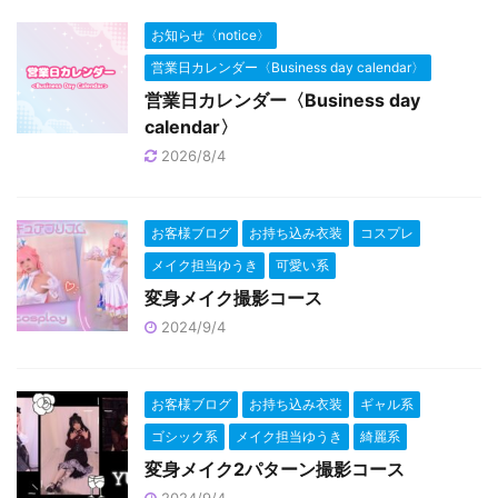
お知らせ〈notice〉
営業日カレンダー〈Business day calendar〉
営業日カレンダー〈Business day
calendar〉
2026/8/4
お客様ブログ
お持ち込み衣装
コスプレ
メイク担当ゆうき
可愛い系
変身メイク撮影コース
2024/9/4
お客様ブログ
お持ち込み衣装
ギャル系
ゴシック系
メイク担当ゆうき
綺麗系
変身メイク2パターン撮影コース
2024/9/4