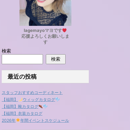
lagemayoマヨです
応援よろしくお願いしま
す
検索
検索
最近の投稿
スタッフおすすめコーディネート
【福岡】
ウィッグカタログ
【福岡】靴カタログ
【福岡】衣装カタログ
2026年
年間イベントスケジュール