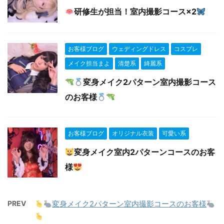
研修生が担当！室内撮影コース×2
お客様ブログ
ウェディングドレス
コスプレ
メイク担当まよ
清楚系
綺麗系
変身メイク2パターン室内撮影コース
のお客様
お客様ブログ
オリジナル衣装
可愛い系
変身メイク室内2パターンコースのお客
様
PREV
変身メイク2パターン室内撮影コースのお客様