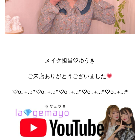
メイク担当♡ゆうき
ご来店ありがとうございました
♡o｡+..:*♡o｡+..:*♡o｡+..:*♡o｡+..:*♡o｡+..:*