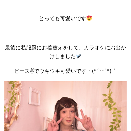
とっても可愛いです
最後に私服風にお着替えをして、カラオケにお出か
けしました
ピース✌️でウキウキ可愛いです╰(*´︶`*)╯