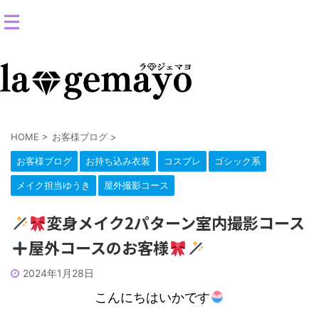
女装返信メイクサロン-コスプレ変身スタジオ
HOME
>
お客様ブログ
>
お客様ブログ
お持ち込み衣装
コスプレ
ゴシック系
メイク担当ゆうき
屋外撮影コース
変身メイク2パターン室内撮影コース
屋外コースのお客様
2024年1月28日
こんにちはいかです