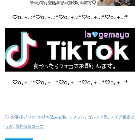
♡o｡+..:*♡o｡+..:*♡o｡+..:*♡o｡+..:*♡o｡+..:*
♡o｡+..:*♡o｡+..:*♡o｡+..:*♡o｡+..:*♡o｡+..:*
-
お客様ブログ
,
お持ち込み衣装
,
コスプレ
,
ゴシック系
,
メイク担当ゆ
うき
,
屋外撮影コース