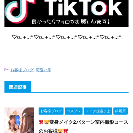
♡o｡+..:*♡o｡+..:*♡o｡+..:*♡o｡+..:*♡o｡+..:*
-
お客様ブログ
,
可愛い系
関連記事
お客様ブログ
コスプレ
メイク担当まよ
綺麗系
変身メイク2パターン室内撮影コース
のお客様