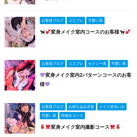
お客様ブログ
コスプレ
可愛い系
変身メイク室内コースのお客様
お客様ブログ
コスプレ
セクシー系
可愛い系
変身メイク室内2パターンコースのお客
様
お客様ブログ
お持ち込み衣装
メイク担当いか
可愛い系
研修生コース
変身メイク室内撮影コース