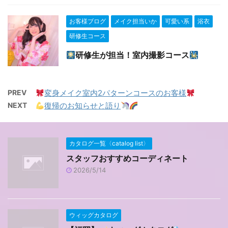
お客様ブログ
メイク担当いか
可愛い系
浴衣
研修生コース
研修生が担当！室内撮影コース
PREV
変身メイク室内2パターンコースのお客様
NEXT
復帰のお知らせと語り
カタログ一覧〈catalog list〉
スタッフおすすめコーディネート
2026/5/14
ウィッグカタログ