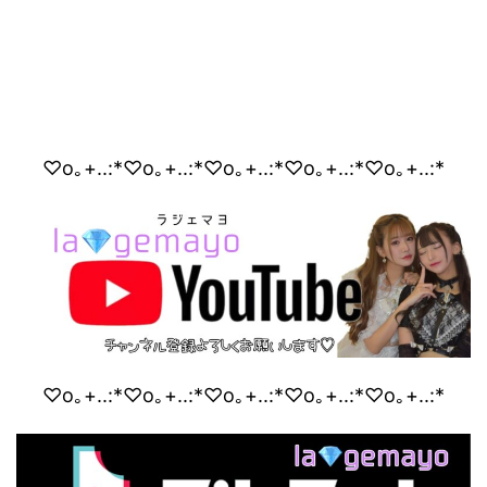
♡o｡+..:*♡o｡+..:*♡o｡+..:*♡o｡+..:*♡o｡+..:*
♡o｡+..:*♡o｡+..:*♡o｡+..:*♡o｡+..:*♡o｡+..:*