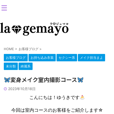
女装返信メイクサロン-コスプレ変身スタジオ
HOME
>
お客様ブログ
>
お客様ブログ
お持ち込み衣装
セクシー系
メイク担当まよ
未分類
綺麗系
変身メイク室内撮影コース
2023年10月18日
こんにちは！ゆうきです
今回は室内コースのお客様をご紹介します☆