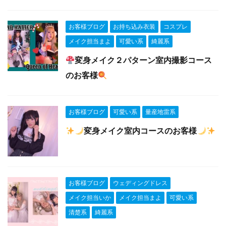
お客様ブログ
お持ち込み衣装
コスプレ
メイク担当まよ
可愛い系
綺麗系
変身メイク２パターン室内撮影コース
のお客様
お客様ブログ
可愛い系
量産地雷系
変身メイク室内コースのお客様
お客様ブログ
ウェディングドレス
メイク担当いか
メイク担当まよ
可愛い系
清楚系
綺麗系