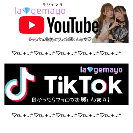
♡o｡+..:*♡o｡+..:*♡o｡+..:*♡o｡+..:*♡o｡+..:*
♡o｡+..:*♡o｡+..:*♡o｡+..:*♡o｡+..:*♡o｡+..:*