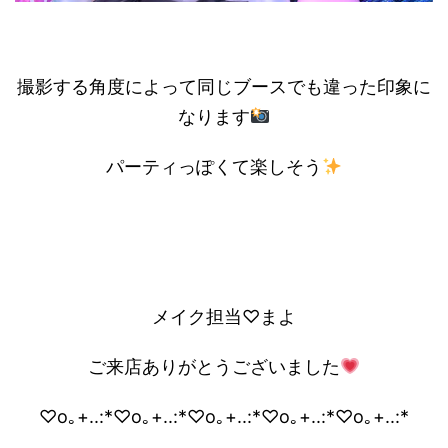
撮影する角度によって同じブースでも違った印象に
なります
パーティっぽくて楽しそう
メイク担当♡まよ
ご来店ありがとうございました
♡o｡+..:*♡o｡+..:*♡o｡+..:*♡o｡+..:*♡o｡+..:*