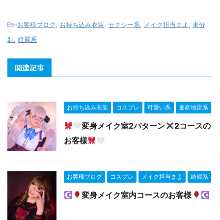
-
お客様ブログ
,
お持ち込み衣装
,
セクシー系
,
メイク担当まよ
,
未分
類
,
綺麗系
関連記事
お持ち込み衣装
コスプレ
可愛い系
量産地雷系
変身メイク室2パターン
2コースの
お客様
お客様ブログ
コスプレ
メイク担当まよ
綺麗系
変身メイク室内コースのお客様