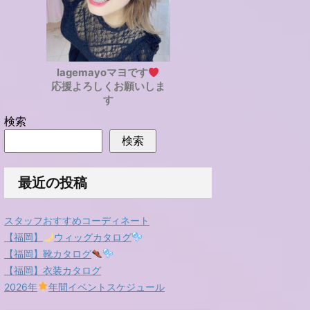
lagemayoマヨです
応援よろしくお願いしま
す
検索
検索
最近の投稿
スタッフおすすめコーディネート
【福岡】
ウィッグカタログ
【福岡】靴カタログ
【福岡】衣装カタログ
2026年
年間イベントスケジュール