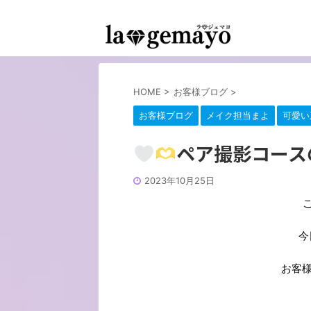
女装返信メイクサロン-コスプレ変身スタジオ
HOME
>
お客様ブログ
>
お客様ブログ
メイク担当まよ
可愛い
ペア撮影コース
2023年10月25日
今
お客