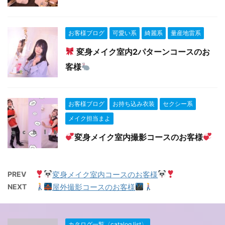
お客様ブログ
可愛い系
綺麗系
量産地雷系
変身メイク室内2パターンコースのお
客様
お客様ブログ
お持ち込み衣装
セクシー系
メイク担当まよ
変身メイク室内撮影コースのお客様
PREV
変身メイク室内コースのお客様
NEXT
屋外撮影コースのお客様
カタログ一覧〈catalog list〉