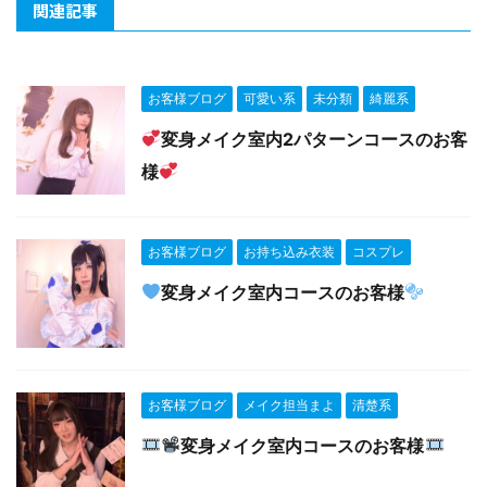
関連記事
お客様ブログ
可愛い系
未分類
綺麗系
変身メイク室内2パターンコースのお客
様
お客様ブログ
お持ち込み衣装
コスプレ
変身メイク室内コースのお客様
お客様ブログ
メイク担当まよ
清楚系
変身メイク室内コースのお客様