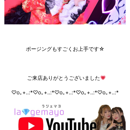
ポージングもすごくお上手です☆
ご来店ありがとうございました
♡o｡+..:*♡o｡+..:*♡o｡+..:*♡o｡+..:*♡o｡+..:*