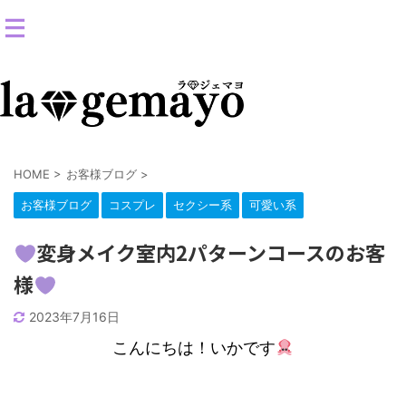
女装返信メイクサロン-コスプレ変身スタジオ
HOME
>
お客様ブログ
>
お客様ブログ
コスプレ
セクシー系
可愛い系
変身メイク室内2パターンコースのお客
様
2023年7月16日
こんにちは！いかです