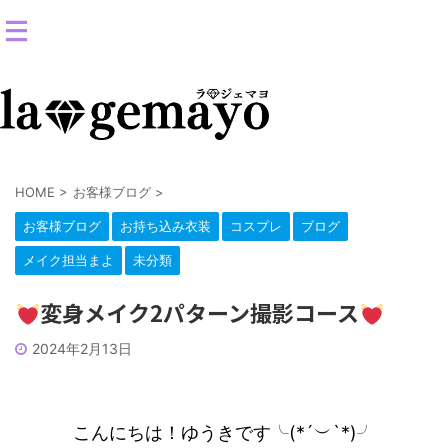
女装返信メイクサロン-コスプレ変身スタジオ
HOME
>
お客様ブログ
>
お客様ブログ
お持ち込み衣装
コスプレ
ブログ
メイク担当まよ
未分類
変身メイク2パターン撮影コース‍
2024年2月13日
こんにちは
！ゆうきです╰(*´︶`*)╯