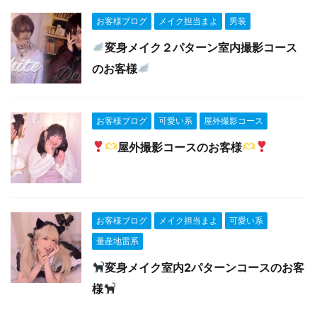
お客様ブログ
メイク担当まよ
男装
変身メイク２パターン室内撮影コース
のお客様
お客様ブログ
可愛い系
屋外撮影コース
屋外撮影コースのお客様
お客様ブログ
メイク担当まよ
可愛い系
量産地雷系
変身メイク室内2パターンコースのお客
様