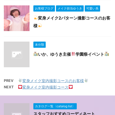
お客様ブログ
メイク担当ゆうき
可愛い系
変身メイク2パターン撮影コースのお客
様
未分類
いか、ゆうき主催
学園祭イベント
PREV
変身メイク室内撮影コースのお客様
NEXT
変身メイク室内撮影コース
カタログ一覧〈catalog list〉
スタッフおすすめコーディネート