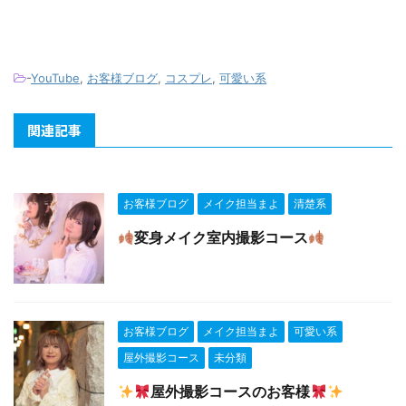
-
YouTube
,
お客様ブログ
,
コスプレ
,
可愛い系
関連記事
お客様ブログ
メイク担当まよ
清楚系
変身メイク室内撮影コース
お客様ブログ
メイク担当まよ
可愛い系
屋外撮影コース
未分類
屋外撮影コースのお客様