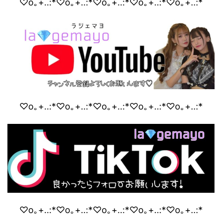
♡o｡+..:*♡o｡+..:*♡o｡+..:*♡o｡+..:*♡o｡+..:*
♡o｡+..:*♡o｡+..:*♡o｡+..:*♡o｡+..:*♡o｡+..:*
♡o｡+..:*♡o｡+..:*♡o｡+..:*♡o｡+..:*♡o｡+..:*