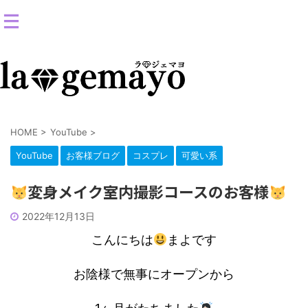
女装返信メイクサロン-コスプレ変身スタジオ
HOME
>
YouTube
>
YouTube
お客様ブログ
コスプレ
可愛い系
変身メイク室内撮影コースのお客様
2022年12月13日
こんにちは
まよです
お陰様で無事にオープンから