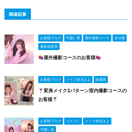
関連記事
お客様ブログ
可愛い系
屋外撮影コース
未分類
量産地雷系
屋外撮影コースのお客様
お客様ブログ
メイク担当まよ
綺麗系
変身メイク2パターン室内撮影コースの
お客様
お客様ブログ
コスプレ
メイク担当まよ
可愛い系