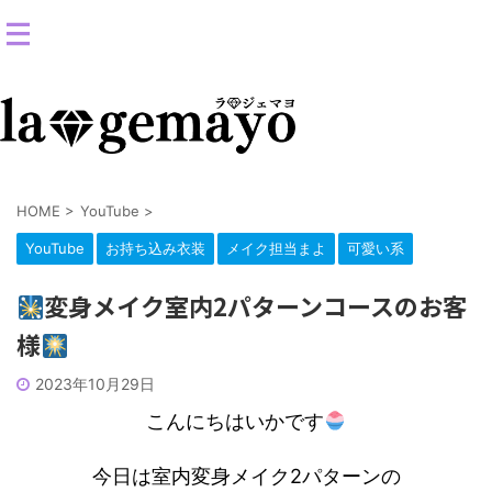
女装返信メイクサロン-コスプレ変身スタジオ
HOME
>
YouTube
>
YouTube
お持ち込み衣装
メイク担当まよ
可愛い系
変身メイク室内2パターンコースのお客
様
2023年10月29日
こんにちはいかです
今日は室内変身メイク2パターンの