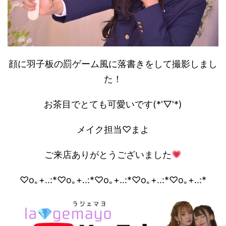
顔に羽子板の罰ゲーム風に落書きをして撮影しまし
た！
お茶目でとても可愛いです(*'▽'*)
メイク担当♡まよ
ご来店ありがとうございました
♡o｡+..:*♡o｡+..:*♡o｡+..:*♡o｡+..:*♡o｡+..:*