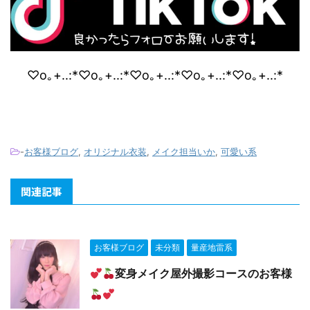
♡o｡+..:*♡o｡+..:*♡o｡+..:*♡o｡+..:*♡o｡+..:*
-
お客様ブログ
,
オリジナル衣装
,
メイク担当いか
,
可愛い系
関連記事
お客様ブログ
未分類
量産地雷系
変身メイク屋外撮影コースのお客様