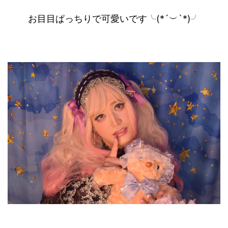
お目目ぱっちりで可愛いです╰(*´︶`*)╯