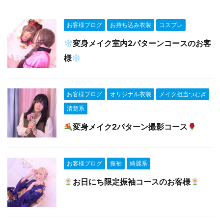
お客様ブログ
お持ち込み衣装
コスプレ
変身メイク室内2パターンコースのお客
様
お客様ブログ
オリジナル衣装
メイク担当つむぎ
清楚系
変身メイク2パターン撮影コース‍
お客様ブログ
振袖
綺麗系
お日にち限定振袖コースのお客様