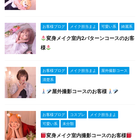
お客様ブログ
メイク担当まよ
可愛い系
綺麗系
変身メイク室内2パターンコースのお客
様
お客様ブログ
メイク担当まよ
屋外撮影コース
清楚系
屋外撮影コースのお客様
お客様ブログ
コスプレ
メイク担当まよ
可愛い系
未分類
変身メイク室内撮影コースのお客様