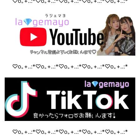
♡o｡+..:*♡o｡+..:*♡o｡+..:*♡o｡+..:*♡o｡+..:*
♡o｡+..:*♡o｡+..:*♡o｡+..:*♡o｡+..:*♡o｡+..:*
♡o｡+..:*♡o｡+..:*♡o｡+..:*♡o｡+..:*♡o｡+..:*