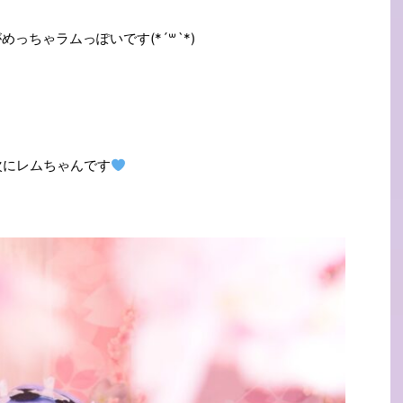
めっちゃラムっぽいです(*´꒳`*)
次にレムちゃんです