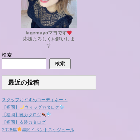
lagemayoマヨです
応援よろしくお願いしま
す
検索
検索
最近の投稿
スタッフおすすめコーディネート
【福岡】
ウィッグカタログ
【福岡】靴カタログ
【福岡】衣装カタログ
2026年
年間イベントスケジュール