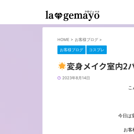
女装返信メイクサロン-コスプレ変身スタジオ
HOME
>
お客様ブログ
>
お客様ブログ
コスプレ
変身メイク室内2
2023年8月14日
こ
今日は
お客