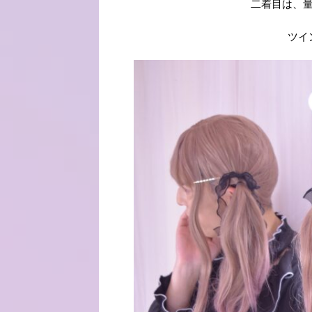
二着目は、
ツイ