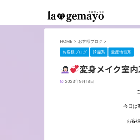
女装返信メイクサロン-コスプレ変身スタジオ
HOME
>
お客様ブログ
>
お客様ブログ
綺麗系
量産地雷系
変身メイク室内
2023年9月18日
今日は
お客