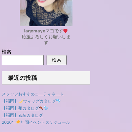
lagemayoマヨです
応援よろしくお願いしま
す
検索
検索
最近の投稿
スタッフおすすめコーディネート
【福岡】
ウィッグカタログ
【福岡】靴カタログ
【福岡】衣装カタログ
2026年
年間イベントスケジュール