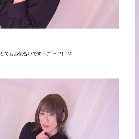
てもお似合いです╰(*´︶`*)╯♡