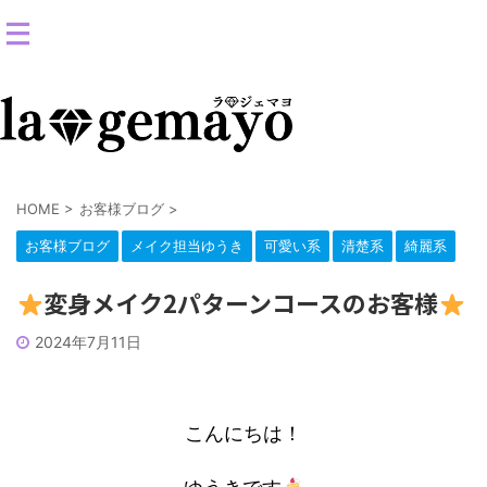
女装返信メイクサロン-コスプレ変身スタジオ
HOME
>
お客様ブログ
>
お客様ブログ
メイク担当ゆうき
可愛い系
清楚系
綺麗系
変身メイク2パターンコースのお客様
2024年7月11日
こんにちは！