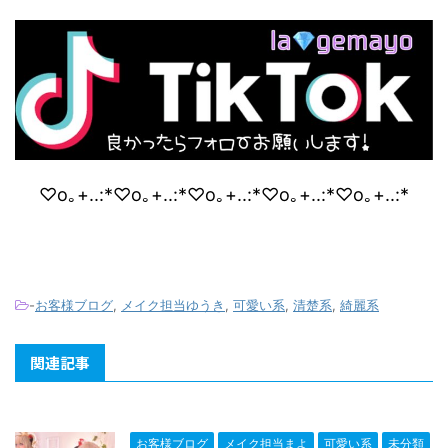
♡o｡+..:*♡o｡+..:*♡o｡+..:*♡o｡+..:*♡o｡+..:*
-
お客様ブログ
,
メイク担当ゆうき
,
可愛い系
,
清楚系
,
綺麗系
関連記事
お客様ブログ
メイク担当まよ
可愛い系
未分類