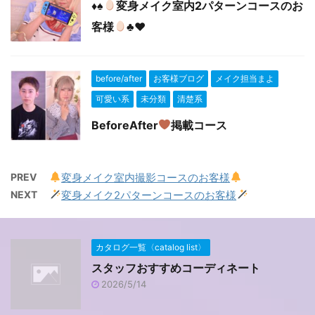
♦️
♠️
変身メイク室内2パターンコースのお
客様
♣️
♥️
before/after
お客様ブログ
メイク担当まよ
可愛い系
未分類
清楚系
BeforeAfter
掲載コース
PREV
変身メイク室内撮影コースのお客様
NEXT
変身メイク2パターンコースのお客様
カタログ一覧〈catalog list〉
スタッフおすすめコーディネート
2026/5/14