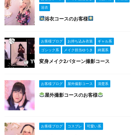
浴衣
浴衣コースのお客様
お客様ブログ
お持ち込み衣装
ギャル系
ゴシック系
メイク担当ゆうき
綺麗系
変身メイク2パターン撮影コース
お客様ブログ
屋外撮影コース
清楚系
屋外撮影コースのお客様
お客様ブログ
コスプレ
可愛い系