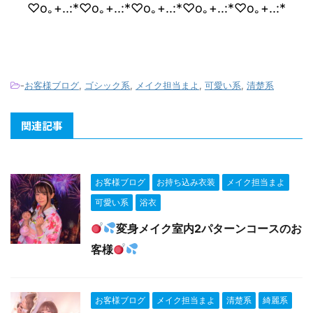
♡o｡+..:*♡o｡+..:*♡o｡+..:*♡o｡+..:*♡o｡+..:*
-
お客様ブログ
,
ゴシック系
,
メイク担当まよ
,
可愛い系
,
清楚系
関連記事
お客様ブログ
お持ち込み衣装
メイク担当まよ
可愛い系
浴衣
変身メイク室内2パターンコースのお
客様
お客様ブログ
メイク担当まよ
清楚系
綺麗系