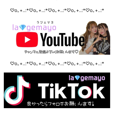
♡o｡+..:*♡o｡+..:*♡o｡+..:*♡o｡+..:*♡o｡+..:*
♡o｡+..:*♡o｡+..:*♡o｡+..:*♡o｡+..:*♡o｡+..:*