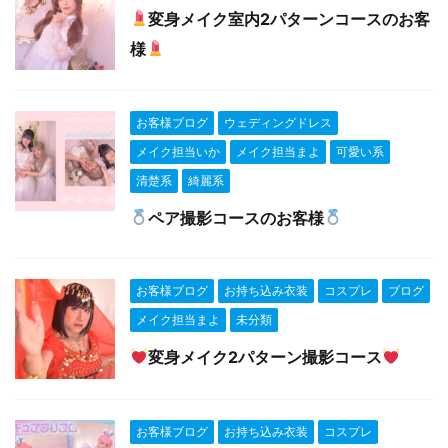
変身メイク室内2パターンコースのお客
様
お客様ブログ
ウェディングドレス
メイク担当いか
メイク担当まよ
可愛い系
清楚系
綺麗系
ペア撮影コースのお客様
お客様ブログ
お持ち込み衣装
コスプレ
ブログ
メイク担当まよ
未分類
変身メイク2パターン撮影コース‍
お客様ブログ
お持ち込み衣装
コスプレ