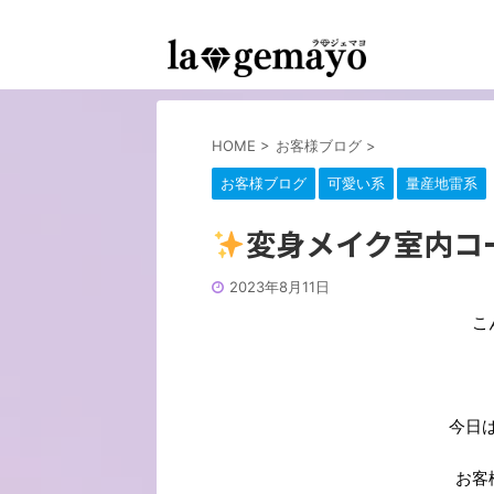
女装返信メイクサロン-コスプレ変身スタジオ
HOME
>
お客様ブログ
>
お客様ブログ
可愛い系
量産地雷系
変身メイク室内コ
2023年8月11日
こ
今日
お客