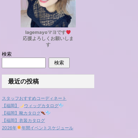
lagemayoマヨです
応援よろしくお願いしま
す
検索
検索
最近の投稿
スタッフおすすめコーディネート
【福岡】
ウィッグカタログ
【福岡】靴カタログ
【福岡】衣装カタログ
2026年
年間イベントスケジュール