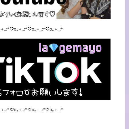
+..:*♡o｡+..:*♡o｡+..:*♡o｡+..:*
+..:*♡o｡+..:*♡o｡+..:*♡o｡+..:*