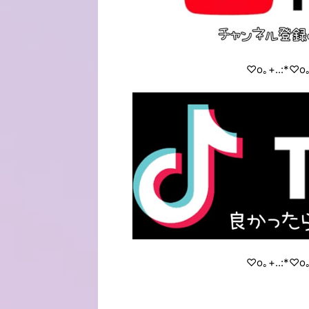
♡o｡+..:*♡o｡
♡o｡+..:*♡o｡