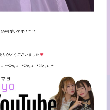
顔が可愛いです
(*´꒳`*)
ありがとうございました
+..:*♡o｡+..:*♡o｡+..:*♡o｡+..:*