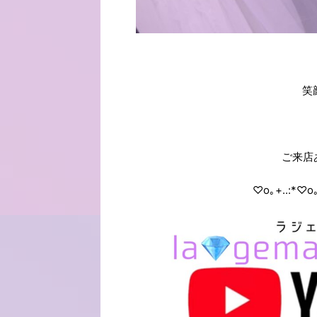
笑
ご来店
♡o｡+..:*♡o｡